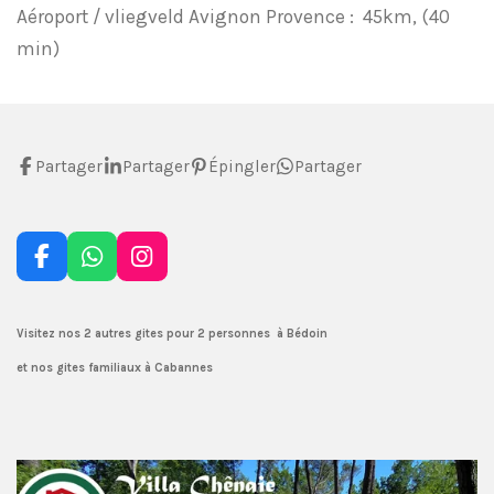
Aéroport / vliegveld Avignon Provence : 45km, (40
min)
Partager
Partager
Épingler
Partager
F
W
I
a
h
n
c
a
s
e
t
t
Visitez nos 2 autres gites pour 2 personnes à Bédoin
b
s
a
et nos gites familiaux à Cabannes
o
A
g
o
p
r
k
p
a
m