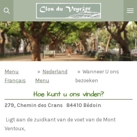
Passer
au
contenu
principal
Menu
»
Nederland
»
Wanneer U ons
Français
Menu
bezoeken
Hoe kunt u ons vinden?
279, Chemin des Crans 84410 Bédoin
Ligt aan de zuidkant van de voet van de Mont
Ventoux,