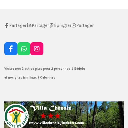
Partager
Partager
Épingler
Partager
F
W
I
a
h
n
c
a
s
e
t
t
Visitez nos 2 autres gites pour 2 personnes à Bédoin
b
s
a
et nos gites familiaux à Cabannes
o
A
g
o
p
r
k
p
a
m