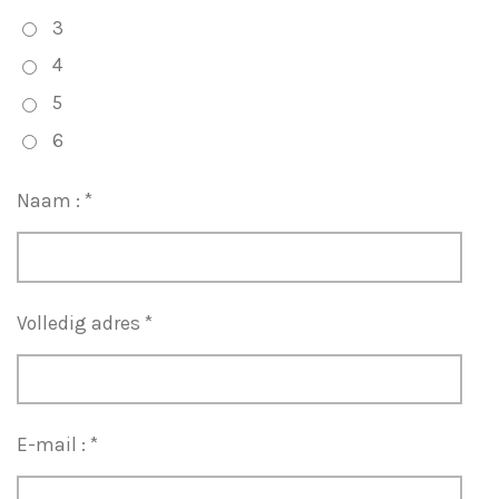
3
4
5
6
Naam : *
Volledig adres *
E-mail : *