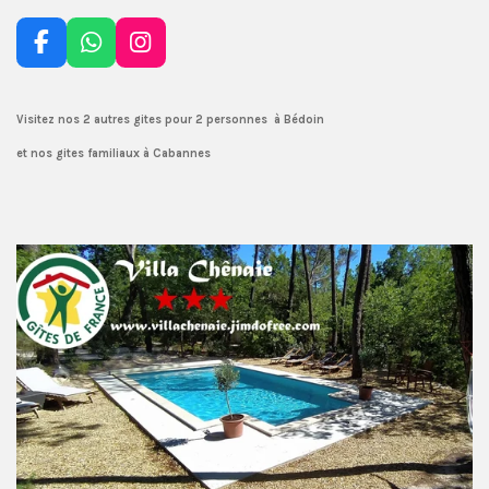
F
W
I
a
h
n
c
a
s
e
t
t
Visitez nos 2 autres gites pour 2 personnes à Bédoin
b
s
a
et nos gites familiaux à Cabannes
o
A
g
o
p
r
k
p
a
m