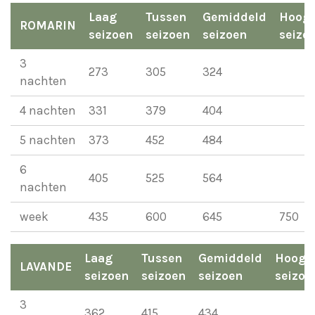
Laag
Tussen
Gemiddeld
Hoog
ROMARIN
seizoen
seizoen
seizoen
seizo
3
273
305
324
nachten
4 nachten
331
379
404
5 nachten
373
452
484
6
405
525
564
nachten
week
435
600
645
750
Laag
Tussen
Gemiddeld
Hoog
LAVANDE
seizoen
seizoen
seizoen
seizoe
3
362
415
434