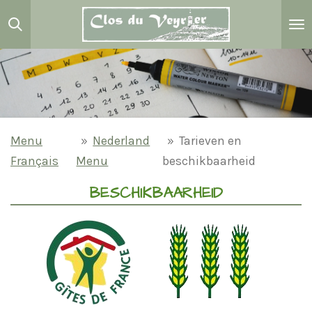
Passer
au
contenu
principal
Menu
»
Nederland
»
Tarieven en
Français
Menu
beschikbaarheid
BESCHIKBAARHEID