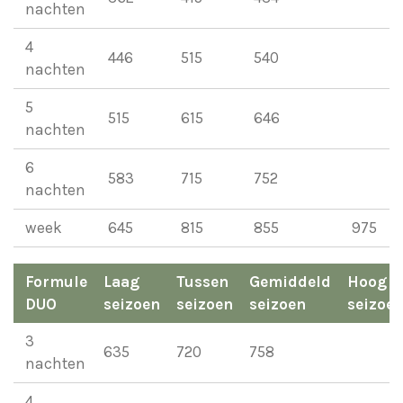
nachten
4
446
515
540
nachten
5
515
615
646
nachten
6
583
715
752
nachten
week
645
815
855
975
Formule
Laag
Tussen
Gemiddeld
Hoog
DUO
seizoen
seizoen
seizoen
seizoe
3
635
720
758
nachten
4