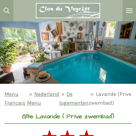
Passer
au
contenu
principal
Menu
»
Nederland
»
De
»
Lavande (Prive
Français
Menu
logementen
zwembad)
Gîte Lavande ( Prive zwembad)